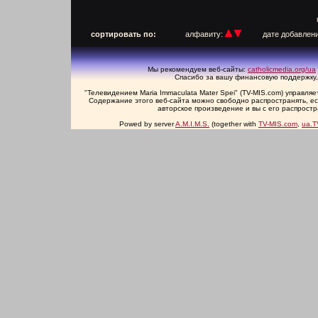
п
сортировать по:
алфавиту:
дате добавлен
Мы рекомендуем веб-сайты:
catholicmedia.org/ua
Спасибо за вашу финансовую поддержку,
"Телевидением Maria Immaculata Mater Spei" (TV-MIS.com) управл
Содержание этого веб-сайта можно свободно распространять, есл
авторское произведение и вы с его распрост
Powed by server
A.M.I.M.S.
(together with
TV-MIS.com
,
ua.T