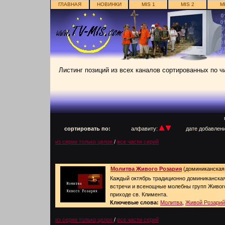
ГЛАВНАЯ
НОВИНКИ
MIS 1
MIS 2
M
Листинг позиций из всех каналов сортированных по 
п
сортировать по:
алфавиту:
дате добавлен
из серии только целое
/
все части серий
Молитва Живого Розария
(доминиканская 
Каждый октябрь традиционно доминиканская
встречи и всенощные молебны групп Живог
приходе св. Климента.
Ключевые слова:
Молитва
,
Живой Розарий
из серии только целое
/
все части серий