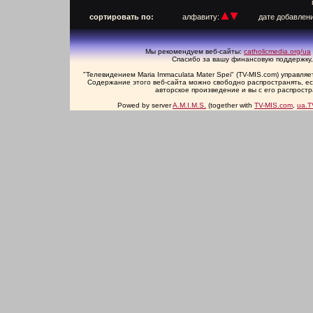
п
сортировать по:
алфавиту:
дате добавлен
Мы рекомендуем веб-сайты:
catholicmedia.org/ua
Спасибо за вашу финансовую поддержку,
"Телевидением Maria Immaculata Mater Spei" (TV-MIS.com) управл
Содержание этого веб-сайта можно свободно распространять, есл
авторское произведение и вы с его распрост
Powed by server
A.M.I.M.S.
(together with
TV-MIS.com
,
ua.T