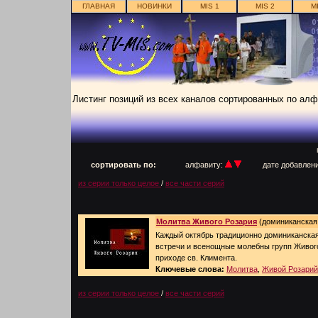
ГЛАВНАЯ
НОВИНКИ
MIS 1
MIS 2
M
Листинг позиций из всех каналов сортированных по ал
п
сортировать по:
алфавиту:
дате добавлен
из серии только целое
/
все части серий
Молитва Живого Розария
(доминиканская 
Каждый октябрь традиционно доминиканская
встречи и всенощные молебны групп Живог
приходе св. Климента.
Ключевые слова:
Молитва
,
Живой Розарий
из серии только целое
/
все части серий