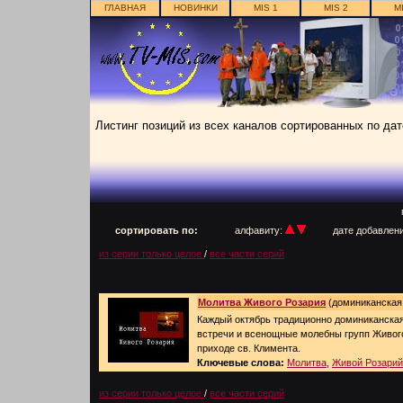
ГЛАВНАЯ
НОВИНКИ
MIS 1
MIS 2
M
Листинг позиций из всех каналов сортированных по да
п
сортировать по:
алфавиту:
дате добавлен
из серии только целое
/
все части серий
Молитва Живого Розария
(доминиканская 
Каждый октябрь традиционно доминиканская
встречи и всенощные молебны групп Живог
приходе св. Климента.
Ключевые слова:
Молитва
,
Живой Розарий
из серии только целое
/
все части серий