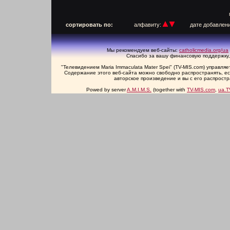
п
сортировать по:
алфавиту:
дате добавлен
Мы рекомендуем веб-сайты:
catholicmedia.org/ua
Спасибо за вашу финансовую поддержку,
"Телевидением Maria Immaculata Mater Spei" (TV-MIS.com) управл
Содержание этого веб-сайта можно свободно распространять, есл
авторское произведение и вы с его распрост
Powed by server
A.M.I.M.S.
(together with
TV-MIS.com
,
ua.T