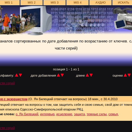
MIS 1
MIS 2
MIS 3
MIS 4
АУДИО
ИСКАТЬ
каналов сортированных по дате добавления по возрастанию от ключев. 
части серий)
позиция 1 - 1 из 1
алфавиту:
дате добавления
длине
оценке
асти серий
ю с экзорцистом
(О. Ян Билецкий отвечает на вопросы) 18 мин., с 30.4.2010
лецкий отвечает на вопросы о том, как защитить себя и свою семью, свой дом от темн
ния епископа Одесско-Симферопольской епархии РКЦ.
е слова:
о. Ян Билецкий
,
интервью
,
исцеление
,
защита
,
темные силы
,
семья
,
асти серий