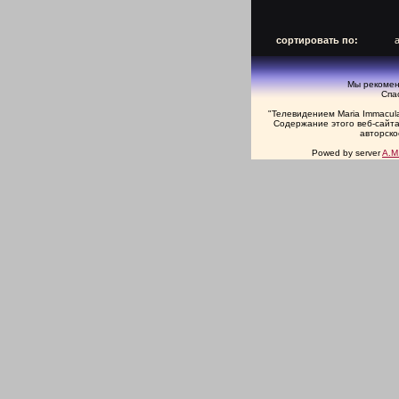
сортировать по:
Мы рекомен
Спа
"Телевидением Maria Immacul
Содержание этого веб-сайта
авторско
Powed by server
A.M