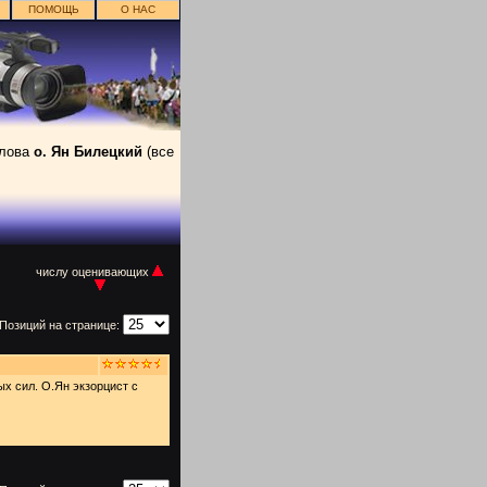
ПОМОЩЬ
О НАС
слова
о. Ян Билецкий
(все
числу оценивающих
Позиций на странице:
ых сил. О.Ян экзорцист с