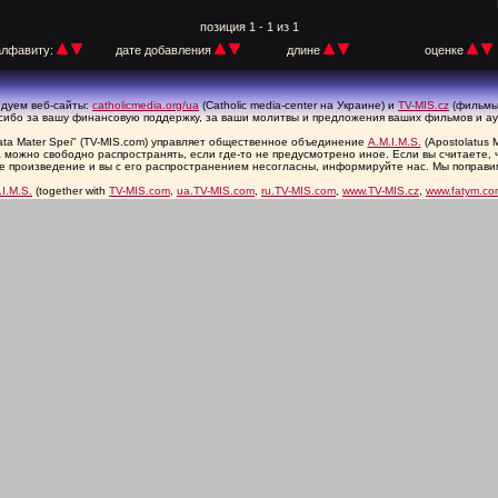
позиция 1 - 1 из 1
алфавиту:
дате добавления
длине
оценке
дуем веб-сайты:
catholicmedia.org/ua
(Catholic media-center на Украине) и
TV-MIS.cz
(фильмы 
сибо за вашу финансовую поддержку, за ваши молитвы и предложения ваших фильмов и ау
ata Mater Spei" (TV-MIS.com) управляет общественное объединение
A.M.I.M.S.
(Apostolatus M
 можно свободно распространять, если где-то не предусмотрено иное. Если вы считаете, 
е произведение и вы с его распространением несогласны, информируйте нас. Мы поправи
.I.M.S.
(together with
TV-MIS.com
,
ua.TV-MIS.com
,
ru.TV-MIS.com
,
www.TV-MIS.cz
,
www.fatym.co