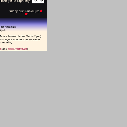
Позиций на странице:
числу оценивающих
по-чешски).
дио.
ariae Immaculatae Matris Spei).
что здесь использовано ваше
м ошибку.
m
and
www.milujte.se
)