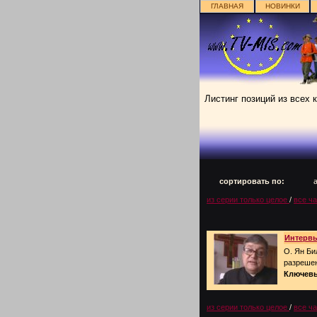
ГЛАВНАЯ
НОВИНКИ
Листинг позиций из всех 
сортировать по:
из серии только целое
/
все ч
Интервь
О. Ян Би
разреше
Ключевы
из серии только целое
/
все ч