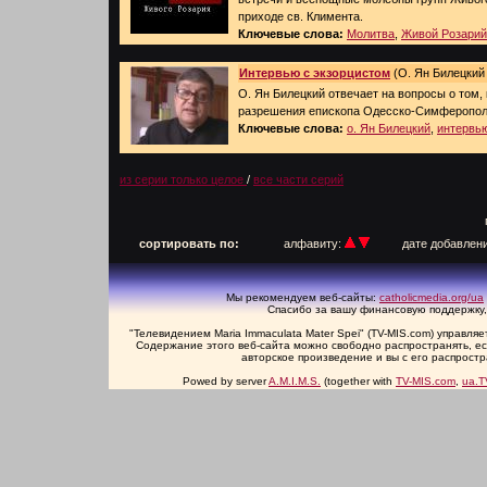
приходе св. Климента.
Ключевые слова:
Молитва
,
Живой Розарий
Интервью с экзорцистом
(О. Ян Билецкий 
О. Ян Билецкий отвечает на вопросы о том,
разрешения епископа Одесско-Симферопол
Ключевые слова:
о. Ян Билецкий
,
интервь
из серии только целое
/
все части серий
п
сортировать по:
алфавиту:
дате добавлен
Мы рекомендуем веб-сайты:
catholicmedia.org/ua
Спасибо за вашу финансовую поддержку,
"Телевидением Maria Immaculata Mater Spei" (TV-MIS.com) управл
Содержание этого веб-сайта можно свободно распространять, есл
авторское произведение и вы с его распрост
Powed by server
A.M.I.M.S.
(together with
TV-MIS.com
,
ua.T