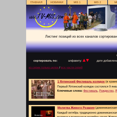
ГЛАВНАЯ
НОВИНКИ
MIS 1
MIS 2
M
Листинг позиций из всех каналов сортирован
п
сортировать по:
алфавиту:
дате добавлен
из серии только целое
/
все части серий
1 Ялтинский Фестиваль колядок
(в храме
Первый Ялтинский колядок состоялся 9 янв
Ключевые слова:
Фестиваль
,
Рождество
,
Я
Молитва Живого Розария
(доминиканская 
Каждый октябрь традиционно доминиканская
встречи и всенощные молебны групп Живог