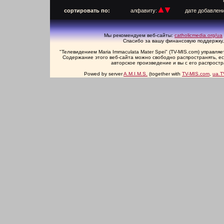
п
сортировать по:
алфавиту:
дате добавлен
Мы рекомендуем веб-сайты:
catholicmedia.org/ua
Спасибо за вашу финансовую поддержку,
"Телевидением Maria Immaculata Mater Spei" (TV-MIS.com) управл
Содержание этого веб-сайта можно свободно распространять, есл
авторское произведение и вы с его распрост
Powed by server
A.M.I.M.S.
(together with
TV-MIS.com
,
ua.T