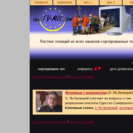
ГЛАВНАЯ
НОВИНКИ
MIS 1
MIS 2
M
Листинг позиций из всех каналов сортированных п
п
сортировать по:
алфавиту:
дате добавлен
из серии только целое
/
все части серий
Интервью с экзорцистом
(О. Ян Билецкий 
О. Ян Билецкий отвечает на вопросы о том,
разрешения епископа Одесско-Симферопол
Ключевые слова:
о. Ян Билецкий
,
интервь
из серии только целое
/
все части серий