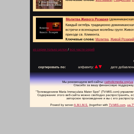
Молитва Живого Розария
(доминиканская 
Каждый октябрь традиционно доминиканская
встречи и всенощные молебны групп Живог
приходе св. Климента.
Ключевые слова:
Молитва
,
Живой Розарий
из серии только целое
/
все части серий
п
сортировать по:
алфавиту:
дате добавлен
Мы рекомендуем веб-сайты:
catholicmedia.org/ua
Спасибо за вашу финансовую поддержку,
"Телевидением Maria Immaculata Mater Spei" (TV-MIS.com) управл
Содержание этого веб-сайта можно свободно распространять, есл
авторское произведение и вы с его распрост
Powed by server
A.M.I.M.S.
(together with
TV-MIS.com
,
ua.T