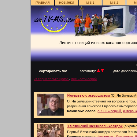
ГЛАВНАЯ
НОВИНКИ
MIS 1
MIS 2
M
Листинг позиций из всех каналов сортиро
п
сортировать по:
алфавиту:
дате добавлен
из серии только целое
/
все части серий
Интервью с экзорцистом
(О. Ян Билецкий 
О. Ян Билецкий отвечает на вопросы о том,
разрешения епископа Одесско-Симферопол
Ключевые слова:
о. Ян Билецкий
,
интервь
1 Ялтинский Фестиваль колядок
(в храме
Первый Ялтинский колядок состоялся 9 янв
Ключевые слова:
Фестиваль
,
Рождество
,
Я