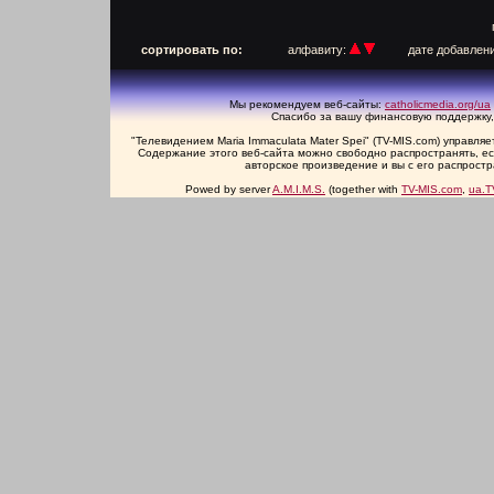
п
сортировать по:
алфавиту:
дате добавлен
Мы рекомендуем веб-сайты:
catholicmedia.org/ua
Спасибо за вашу финансовую поддержку,
"Телевидением Maria Immaculata Mater Spei" (TV-MIS.com) управл
Содержание этого веб-сайта можно свободно распространять, есл
авторское произведение и вы с его распрост
Powed by server
A.M.I.M.S.
(together with
TV-MIS.com
,
ua.T