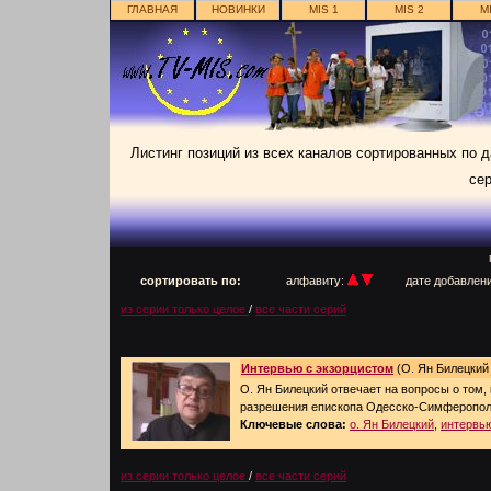
ГЛАВНАЯ
НОВИНКИ
MIS 1
MIS 2
M
Листинг позиций из всех каналов сортированных по 
сер
п
сортировать по:
алфавиту:
дате добавлен
из серии только целое
/
все части серий
Интервью с экзорцистом
(О. Ян Билецкий 
О. Ян Билецкий отвечает на вопросы о том,
разрешения епископа Одесско-Симферопол
Ключевые слова:
о. Ян Билецкий
,
интервь
из серии только целое
/
все части серий